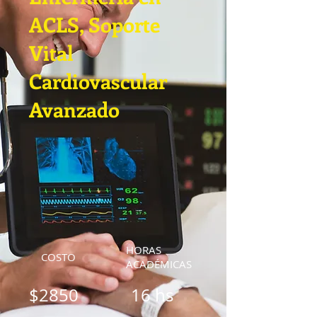
ACLS, Soporte
Vital
Cardiovascular
Avanzado
HORAS
COSTO
ACADÉMICAS
$2850
16 hs