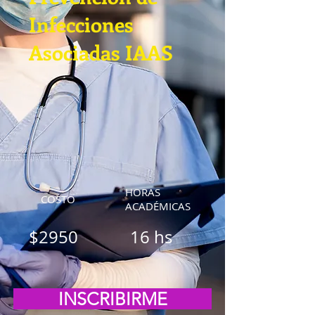
Infecciones
Asociadas IAAS
HORAS
COSTO
ACADÉMICAS
$2950
16 hs
INSCRIBIRME