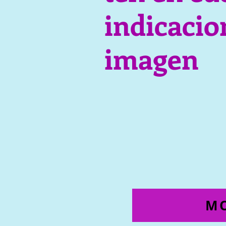
indicacio
imagen
MO