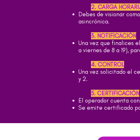
2. CARGA HORARI
Debes de visionar como
asincrónica.
3. NOTIFICACIÓN
Una vez que finalices 
a viernes de 8 a 19), par
4. CONTROL
Una vez solicitado el c
y 2.
5. CERTIFICACIÓN
El operador cuenta con 
Se emite certificado po