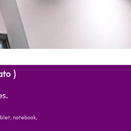
to )
es.
blet, notebook,