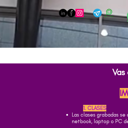
Vas
I
1. CLASES
Las clases grabadas se
netbook, laptop o PC de