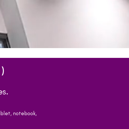
)
es.
blet, notebook,