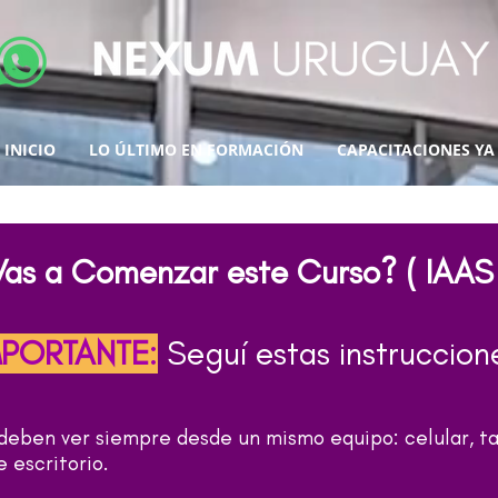
INICIO
LO ÚLTIMO EN FORMACIÓN
CAPACITACIONES YA
Vas a Comenzar este Curso? ( IAAS 
MPORTANTE
:
Seguí estas instruccion
 deben ver siempre desde un mismo equipo: celular, ta
 escritorio.