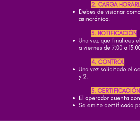
2. CARGA HORARI
Debes de visionar como
asincrónica.
3. NOTIFICACIÓN
Una vez que finalices 
a viernes de 7:00 a 13:00
4. CONTROL
Una vez solicitado el c
y 2.
5. CERTIFICACIÓN
El operador cuenta con
Se emite certificado po