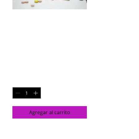
Seminario
Atención a la
Drogodependenci
a
Precio
$ 1.200,00
Cantidad
*
Agregar al carrito
Titulo completo